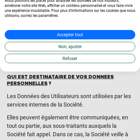
Nous pouvons les placer pour analyser les données de nos visiteurs,
améliorer notre site Web, afficher un contenu personnalisé et vous faire vivre
Intérêt légitime de la
– Traitement des
une expérience inoubliable. Pour plus d'informations sur les cookies que nous
Société
(Article 6.1.f
demandes d’informations
utilisons, ouvrez les paramètres.
du RGPD)
des Utilisateurs.
– Opérations de sécurité
Accepter tout
électronique du site
internet.
Non, ajuster
– Enquêtes de
Refuser
satisfaction.
QUI EST DESTINATAIRE DE VOS DONNEES
PERSONNELLES
?
Les Données des Utilisateurs sont utilisées par les
services internes de la Société.
Elles peuvent également être communiquées, en
tout ou partie, aux sous-traitants auxquels la
Société fait appel. Dans ce cas, la Société veille à