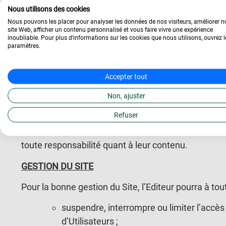
Nous utilisons des cookies
LIENS HYPERTEXTES
Nous pouvons les placer pour analyser les données de nos visiteurs, améliorer n
site Web, afficher un contenu personnalisé et vous faire vivre une expérience
inoubliable. Pour plus d'informations sur les cookies que nous utilisons, ouvrez l
La mise en place par l’Utilisateur de tous liens hype
paramètres.
l’Editeur, sollicitée par courrier adressé à l’adress
L’Editeur est libre de refuser cette autorisation sans
Accepter tout
pourra être retirée à tout moment, sans justification
Non, ajuster
Dans tous les cas, tout lien devra être retiré sur si
Refuser
Par ailleurs, toute information accessible via un lien
toute responsabilité quant à leur contenu.
GESTION DU SITE
Pour la bonne gestion du Site, l’Editeur pourra à to
suspendre, interrompre ou limiter l’accès 
d’Utilisateurs ;