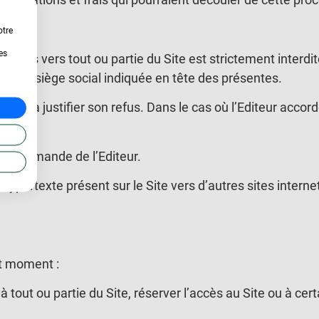
otre
es
rtextes vers tout ou partie du Site est strictement interdi
e de son siège social indiquée en tête des présentes.
 avoir à justifier son refus. Dans le cas où l’Editeur accor
.
mple demande de l’Editeur.
 hypertexte présent sur le Site vers d’autres sites internet
ut moment :
à tout ou partie du Site, réserver l’accès au Site ou à ce